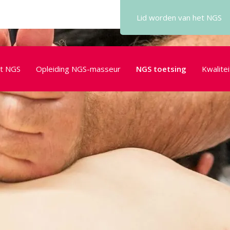
Lid worden
van het NGS
t NGS
Opleiding NGS-masseur
NGS toetsing
Kwalitei