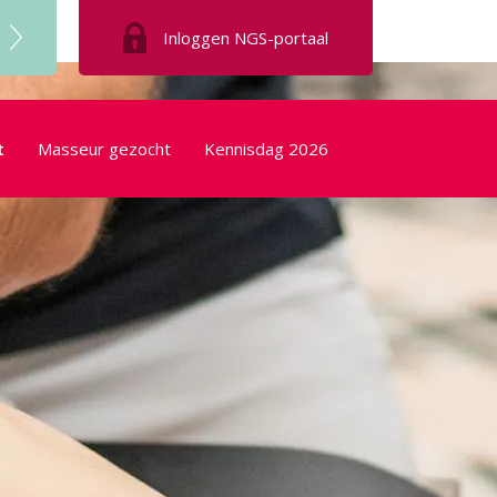
Inloggen
NGS-portaal
t
Masseur gezocht
Kennisdag 2026