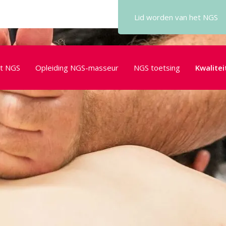
Lid worden
van het NGS
t NGS
Opleiding NGS-masseur
NGS toetsing
Kwalitei