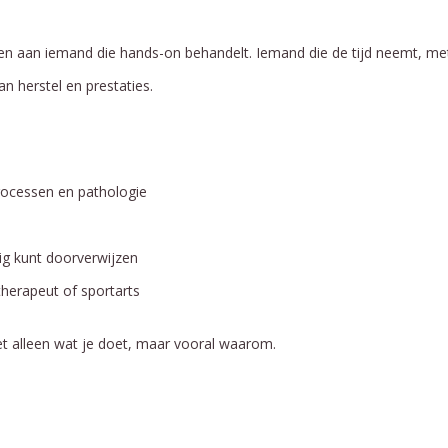
n aan iemand die hands-on behandelt. Iemand die de tijd neemt, met
n herstel en prestaties.
processen en pathologie
ig kunt doorverwijzen
herapeut of sportarts
et alleen wat je doet, maar vooral waarom.