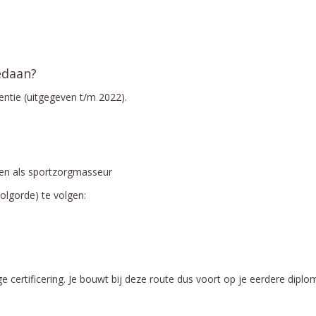
edaan?
ntie (uitgegeven t/m 2022).
eren als sportzorgmasseur
volgorde) te volgen:
ge certificering. Je bouwt bij deze route dus voort op je eerdere diplo