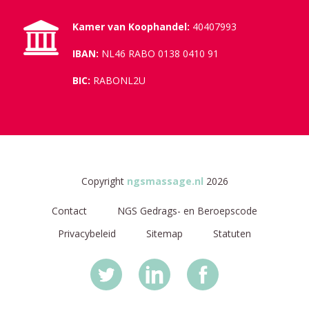
Kamer van Koophandel:
40407993
IBAN:
NL46 RABO 0138 0410 91
BIC:
RABONL2U
Copyright
ngsmassage.nl
2026
Contact
NGS Gedrags- en Beroepscode
Privacybeleid
Sitemap
Statuten