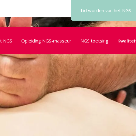
Lid worden
van het NGS
t NGS
Opleiding NGS-masseur
NGS toetsing
Kwalitei