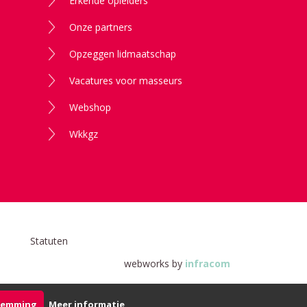
Erkende opleiders
Onze partners
Opzeggen lidmaatschap
Vacatures voor masseurs
Webshop
Wkkgz
Statuten
webworks by
infracom
stemming
Meer informatie