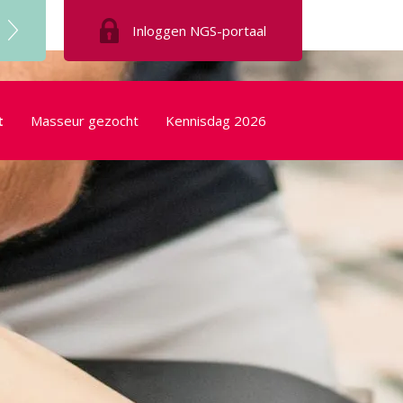
Inloggen
NGS-portaal
t
Masseur gezocht
Kennisdag 2026