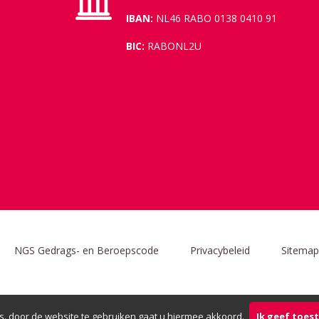
IBAN:
NL46 RABO 0138 0410 91
BIC:
RABONL2U
NGS Gedrags- en Beroepscode
Privacybeleid
Sitemap
s. door de website te gebruiken gaat u hiermee akkoord.
Ik geef toe