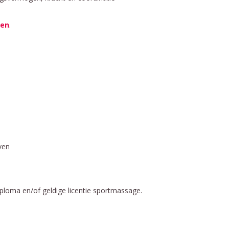
den
.
ven
ploma en/of geldige licentie sportmassage.